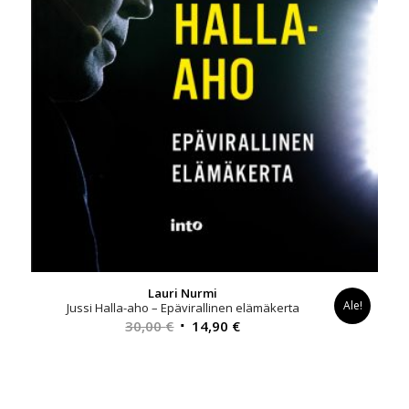
Lauri Nurmi
Ale!
Jussi Halla-aho – Epävirallinen elämäkerta
Alkuperäinen
Nykyinen
30,00
€
14,90
€
hinta
hinta
oli:
on:
30,00 €.
14,90 €.