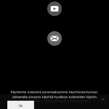
Käytämme evästeitä parantaaksemme käyttökokemustasi.
Jatkamalla sivuston käyttöä hyväksyt evästeiden käytön.
© Copyright - Sammakko |
Tietosuojaseloste
|
Toimitusehdot
|
Ok
Powered by
iQWebbi