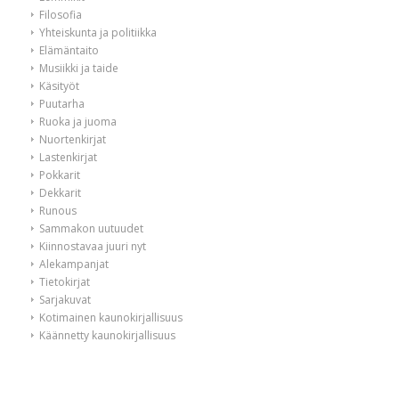
Filosofia
Yhteiskunta ja politiikka
Elämäntaito
Musiikki ja taide
Käsityöt
Puutarha
Ruoka ja juoma
Nuortenkirjat
Lastenkirjat
Pokkarit
Dekkarit
Runous
Sammakon uutuudet
Kiinnostavaa juuri nyt
Alekampanjat
Tietokirjat
Sarjakuvat
Kotimainen kaunokirjallisuus
Käännetty kaunokirjallisuus