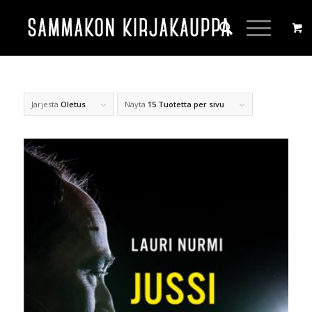
Järjestä
Oletus
Näytä
15 Tuotetta per sivu