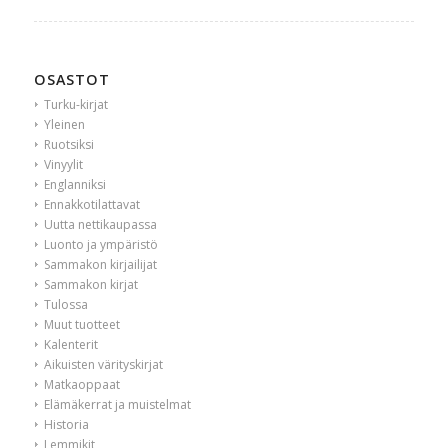
OSASTOT
Turku-kirjat
Yleinen
Ruotsiksi
Vinyylit
Englanniksi
Ennakkotilattavat
Uutta nettikaupassa
Luonto ja ympäristö
Sammakon kirjailijat
Sammakon kirjat
Tulossa
Muut tuotteet
Kalenterit
Aikuisten värityskirjat
Matkaoppaat
Elämäkerrat ja muistelmat
Historia
Lemmikit