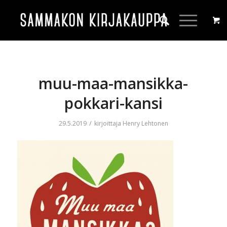
muu-maa-mansikka-
pokkari-kansi
/
29.5.2019
kirjoittaja
Henry Lehtonen