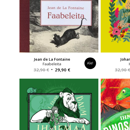
Jean de La Fontaine
Joha
Ale!
Faabeleita
Alkuperäinen
Nykyinen
32,90
€
29,90
€
32,90
hinta
hinta
oli:
on:
32,90 €.
29,90 €.