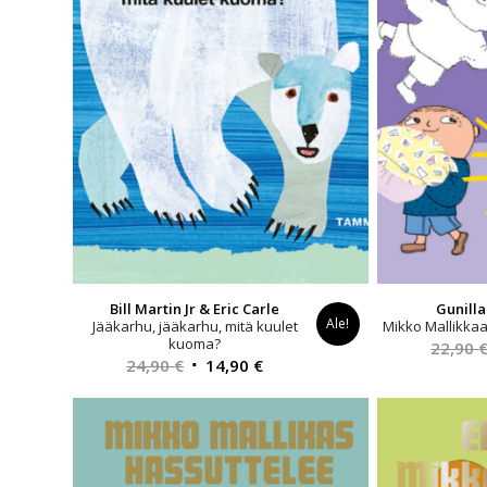
Bill Martin Jr & Eric Carle
Gunill
Ale!
Jääkarhu, jääkarhu, mitä kuulet
Mikko Mallikkaa
kuoma?
22,90
Alkuperäinen
Nykyinen
24,90
€
14,90
€
hinta
hinta
oli:
on:
24,90 €.
14,90 €.