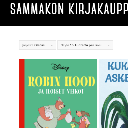
Järjestä
Oletus
Näytä
15 Tuotetta per sivu