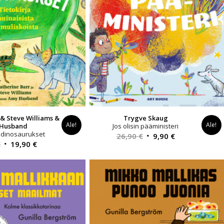
 & Steve Williams &
Trygve Skaug
Ale!
Ale!
Husband
Jos olisin pääministeri
t dinosaurukset
Alkuperäinen
Nykyinen
26,90
€
9,90
€
Alkuperäinen
Nykyinen
€
19,90
€
hinta
hinta
hinta
hinta
oli:
on:
oli:
on:
26,90 €.
9,90 €.
26,90 €.
19,90 €.