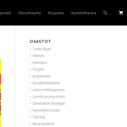
yymälä
Ota yhteyttä
Kirjaudu
Ajankohtaista
OSASTOT
Turku-kirjat
Yleinen
Ruotsiksi
Vinyylit
Englanniksi
Ennakkotilattavat
Uutta nettikaupassa
Luonto ja ympäristö
Sammakon kirjailijat
Sammakon kirjat
Tulossa
Muut tuotteet