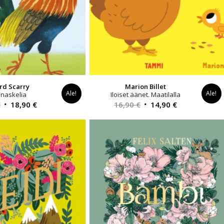
rd Scarry
Marion Billet
Ale!
Ale!
naskelia
Iloiset äänet. Maatilalla
Alkuperäinen
Nykyinen
Alkuperäinen
Nykyinen
€
18,90
€
16,90
€
14,90
€
hinta
hinta
hinta
hinta
oli:
on:
oli:
on:
19,90 €.
18,90 €.
16,90 €.
14,90 €.