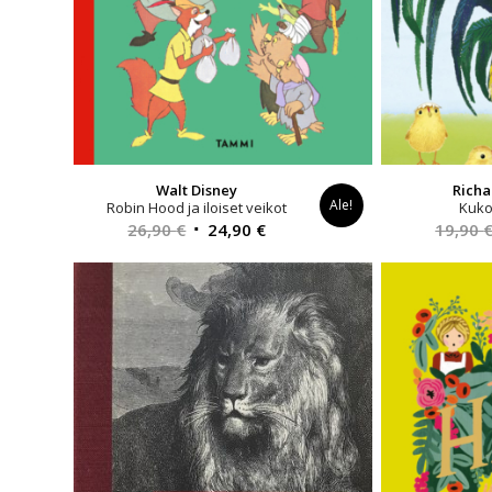
Walt Disney
Richa
Ale!
Robin Hood ja iloiset veikot
Kuko
Alkuperäinen
Nykyinen
26,90
€
24,90
€
19,90
hinta
hinta
oli:
on:
26,90 €.
24,90 €.