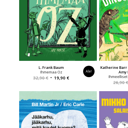
L. Frank Baum
Katherine Barr
Ale!
Ihmemaa Oz
Amy 
Ihmeellise
Alkuperäinen
Nykyinen
32,90
€
19,90
€
26,90
hinta
hinta
oli:
on:
32,90 €.
19,90 €.