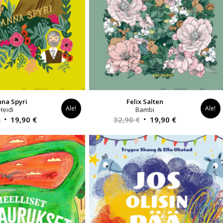
nna Spyri
Felix Salten
Ale!
Ale!
Heidi
Bambi
Alkuperäinen
Nykyinen
Alkuperäinen
Nykyinen
€
19,90
€
32,90
€
19,90
€
hinta
hinta
hinta
hinta
oli:
on:
oli:
on:
32,90 €.
19,90 €.
32,90 €.
19,90 €.