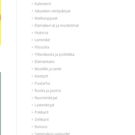
Kalenterit
Aikuisten värityskirjat
Matkaoppaat
Elämäkerrat ja muistelmat
Historia
Lemmikit
Filosofia
Yhteiskunta ja politiikka
Elämäntaito
Musiikki ja taide
Käsityöt
Puutarha
Ruoka ja juoma
Nuortenkirjat
Lastenkirjat
Pokkarit
Dekkarit
Runous
Sammakon uutuudet