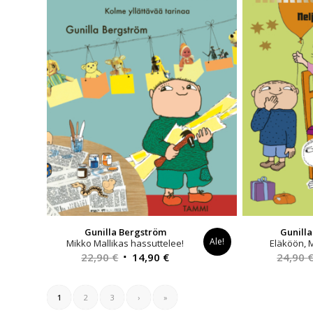
Gunilla Bergström
Gunill
Ale!
Mikko Mallikas hassuttelee!
Eläköön, M
Alkuperäinen
Nykyinen
22,90
€
14,90
€
24,90
hinta
hinta
oli:
on:
1
2
3
›
»
22,90 €.
14,90 €.