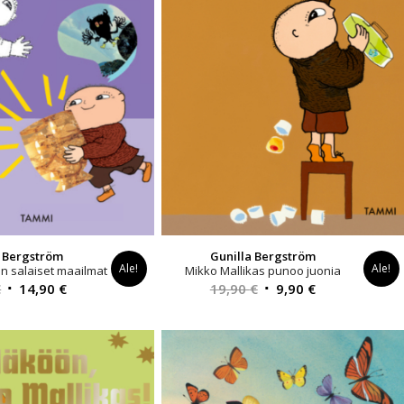
a Bergström
Gunilla Bergström
Ale!
Ale!
n salaiset maailmat
Mikko Mallikas punoo juonia
Alkuperäinen
Nykyinen
Alkuperäinen
Nykyinen
€
14,90
€
19,90
€
9,90
€
hinta
hinta
hinta
hinta
oli:
on:
oli:
on:
22,90 €.
14,90 €.
19,90 €.
9,90 €.