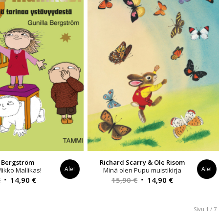
a Bergström
Richard Scarry & Ole Risom
Ale!
Ale!
ikko Mallikas!
Minä olen Pupu muistikirja
Alkuperäinen
Nykyinen
Alkuperäinen
Nykyinen
€
14,90
€
15,90
€
14,90
€
hinta
hinta
hinta
hinta
oli:
on:
oli:
on:
Sivu 1 / 7
24,90 €.
14,90 €.
15,90 €.
14,90 €.