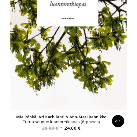
Mia Rönkä, Ari Karhilahti & Ann-Mari Rannikko
Ale!
Turun seudun luontoretkiopas (6. painos)
Alkuperäinen
Nykyinen
30,00
€
24,00
€
hinta
hinta