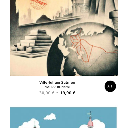
Ville-Juhani Sutinen
Ale!
Neukkuturismi
Alkuperäinen
Nykyinen
30,00
€
19,90
€
hinta
hinta
oli:
on:
30,00 €.
19,90 €.