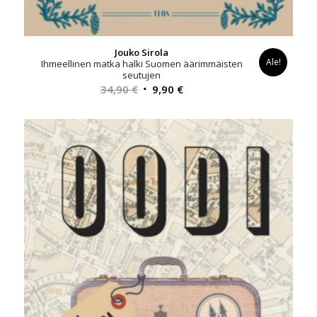
Jouko Sirola
Ale!
Ihmeellinen matka halki Suomen äärimmäisten
seutujen
Alkuperäinen
Nykyinen
34,90
€
9,90
€
hinta
hinta
oli:
on:
34,90 €.
9,90 €.