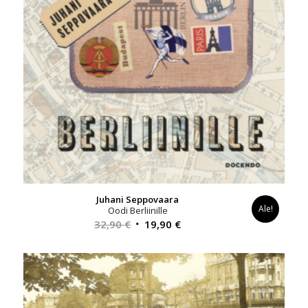
Juhani Seppovaara
Ale!
Oodi Berliinille
Alkuperäinen
Nykyinen
32,90
€
19,90
€
hinta
hinta
oli:
on:
32,90 €.
19,90 €.