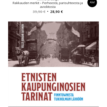
Ale!
Rakkauden merkit – Perheestä, parisuhteesta ja
avioliitosta
Alkuperäinen
Nykyinen
39,90
€
28,90
€
hinta
hinta
oli:
on:
39,90 €.
28,90 €.