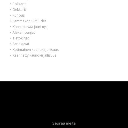
Pokkarit
Dekkarit
Runous
Sammakon uutuudet
Kiinnostavaa juuri nyt
Alekampanjat
Tietokirjat
Sarjakuvat
Kotimainen kaunokirjallisuus
Käännetty kaunokirjallisuus
Seuraa meitä