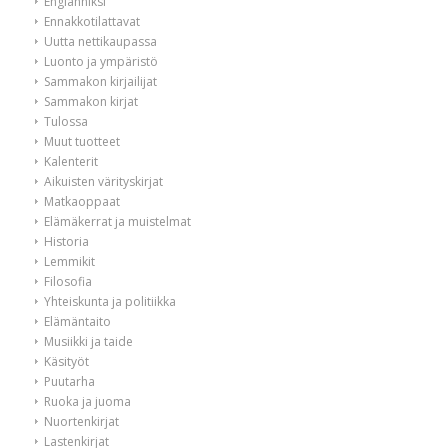
Englanniksi
Ennakkotilattavat
Uutta nettikaupassa
Luonto ja ympäristö
Sammakon kirjailijat
Sammakon kirjat
Tulossa
Muut tuotteet
Kalenterit
Aikuisten värityskirjat
Matkaoppaat
Elämäkerrat ja muistelmat
Historia
Lemmikit
Filosofia
Yhteiskunta ja politiikka
Elämäntaito
Musiikki ja taide
Käsityöt
Puutarha
Ruoka ja juoma
Nuortenkirjat
Lastenkirjat