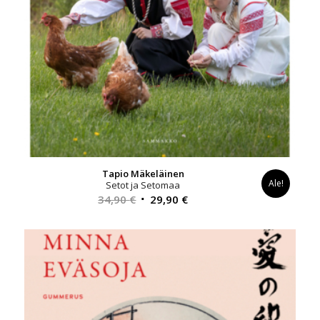
Tapio Mäkeläinen
Ale!
Setot ja Setomaa
Alkuperäinen
Nykyinen
34,90
€
29,90
€
hinta
hinta
oli:
on:
34,90 €.
29,90 €.