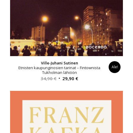
Ville-Juhani Sutinen
Ale!
Etnisten kaupunginosien tarinat – Fintownista
Tukholman lähiöön
Alkuperäinen
Nykyinen
34,90
€
29,90
€
hinta
hinta
oli:
on:
34,90 €.
29,90 €.