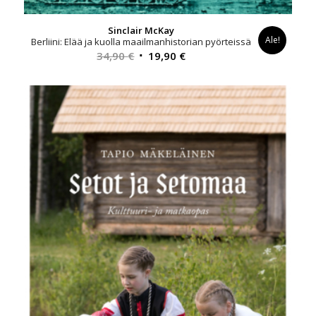
Sinclair McKay
Ale!
Berliini: Elää ja kuolla maailmanhistorian pyörteissä
Alkuperäinen
Nykyinen
34,90
€
19,90
€
hinta
hinta
oli:
on:
34,90 €.
19,90 €.