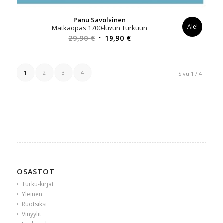
Panu Savolainen
Ale!
Matkaopas 1700-luvun Turkuun
Alkuperäinen
Nykyinen
29,90
€
19,90
€
hinta
hinta
oli:
on:
29,90 €.
19,90 €.
1
2
3
4
Sivu 1 / 4
OSASTOT
Turku-kirjat
Yleinen
Ruotsiksi
Vinyylit