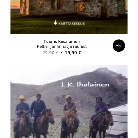
Tuomo Kesäläinen
Ale!
Retkeilijän linnat ja rauniot
Alkuperäinen
Nykyinen
29,90
€
19,90
€
hinta
hinta
oli:
on:
29,90 €.
19,90 €.