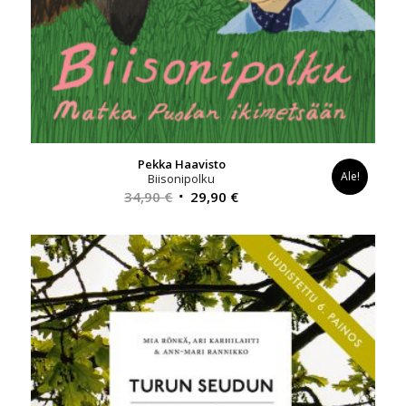
Pekka Haavisto
Ale!
Biisonipolku
Alkuperäinen
Nykyinen
34,90
€
29,90
€
hinta
hinta
oli:
on:
34,90 €.
29,90 €.