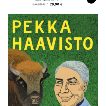
Alkuperäinen
Nykyinen
34,90
€
29,90
€
hinta
hinta
oli:
on:
34,90 €.
29,90 €.