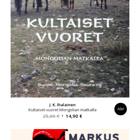
J. K. Ihalainen
Ale!
Kultaiset vuoret Mongolian matkalla
Alkuperäinen
Nykyinen
25,00
€
14,90
€
hinta
hinta
oli:
on:
25,00 €.
14,90 €.