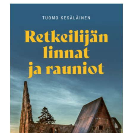
oli:
on:
30,00 €.
24,00 €.