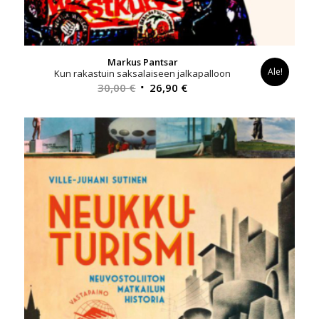
Markus Pantsar
Ale!
Kun rakastuin saksalaiseen jalkapalloon
Alkuperäinen
Nykyinen
30,00
€
26,90
€
hinta
hinta
oli:
on:
30,00 €.
26,90 €.