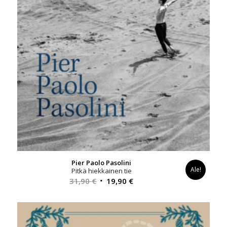
Pier Paolo Pasolini
Ale!
Pitkä hiekkainen tie
Alkuperäinen
Nykyinen
31,90
€
19,90
€
hinta
hinta
oli:
on:
31,90 €.
19,90 €.