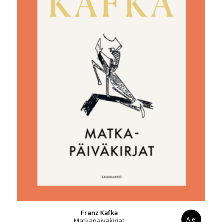
Franz Kafka
Ale!
Matkapäiväkirjat