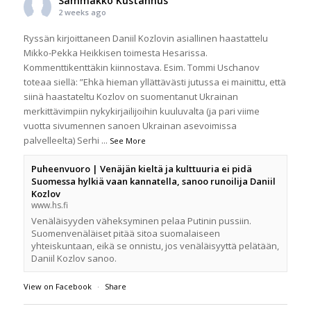
Sammakko Kustannus
2 weeks ago
Ryssän kirjoittaneen Daniil Kozlovin asiallinen haastattelu
Mikko-Pekka Heikkisen toimesta Hesarissa.
Kommenttikenttäkin kiinnostava. Esim. Tommi Uschanov
toteaa siellä: ”Ehkä hieman yllättävästi jutussa ei mainittu, että
siinä haastateltu Kozlov on suomentanut Ukrainan
merkittävimpiin nykykirjailijoihin kuuluvalta (ja pari viime
vuotta sivumennen sanoen Ukrainan asevoimissa
palvelleelta) Serhi
...
See More
Puheenvuoro | Venäjän kieltä ja kulttuuria ei pidä
Suomessa hylkiä vaan kannatella, sanoo runoilija Daniil
Kozlov
www.hs.fi
Venäläisyyden väheksyminen pelaa Putinin pussiin.
Suomenvenäläiset pitää sitoa suomalaiseen
yhteiskuntaan, eikä se onnistu, jos venäläisyyttä pelätään,
Daniil Kozlov sanoo.
View on Facebook
·
Share