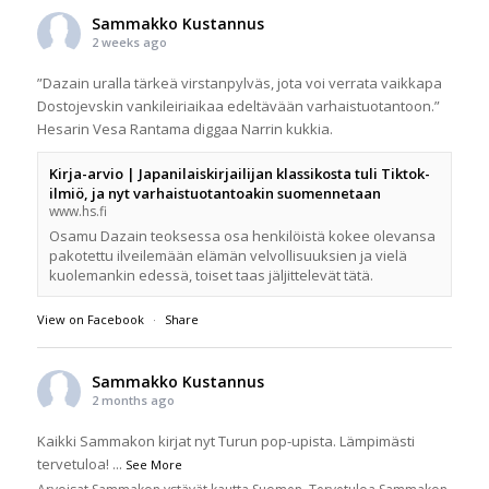
Sammakko Kustannus
2 weeks ago
”Dazain uralla tärkeä virstanpylväs, jota voi verrata vaikkapa
Dostojevskin vankileiriaikaa edeltävään varhaistuotantoon.”
Hesarin Vesa Rantama diggaa Narrin kukkia.
Kirja-arvio | Japanilaiskirjailijan klassikosta tuli Tiktok-
ilmiö, ja nyt varhaistuotantoakin suomennetaan
www.hs.fi
Osamu Dazain teoksessa osa henkilöistä kokee olevansa
pakotettu ilveilemään elämän velvollisuuksien ja vielä
kuolemankin edessä, toiset taas jäljittelevät tätä.
View on Facebook
·
Share
Sammakko Kustannus
2 months ago
Kaikki Sammakon kirjat nyt Turun pop-upista. Lämpimästi
tervetuloa!
...
See More