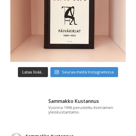
Seuraa meitä Instagramissa
Lataa lisää..
Sammakko Kustannus
Vuonna 1996 perustettu itsenäinen
yleiskustantamo.