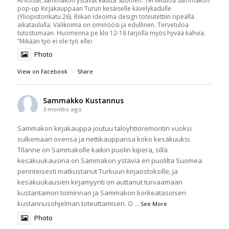
Arvoisat Sammakon ystävät kautta Suomen. Tervetuloa Sammakon
pop-up Kirjakauppaan Turun kesäiselle kävelykadulle
(Yliopistonkatu 26). Riikan ideoima design toteutettiin ripeällä
aikataululla. Valikoima on ominöösi ja edullinen. Tervetuloa
tutustumaan. Huomenna pe klo 12-18 tarjolla myös hyvää kahvia.
”Mikään työ ei ole työ ellei
Photo
View on Facebook
·
Share
Sammakko Kustannus
3 months ago
Sammakon kirjakauppa joutuu taloyhtiöremontin vuoksi
sulkemaan ovensa ja nettikauppansa koko kesäkuuksi.
Tilanne on Sammakolle kaikin puolin kiperä, sillä
kesäkuukausina on Sammakon ystäviä eri puolilta Suomea
perinteisesti matkustanut Turkuun kirjaostoksille, ja
kesäkuukausien kirjamyynti on auttanut turvaamaan
kustantamon toiminnan ja Sammakon korkeatasoisen
kustannusohjelman toteuttamisen. O
...
See More
Photo