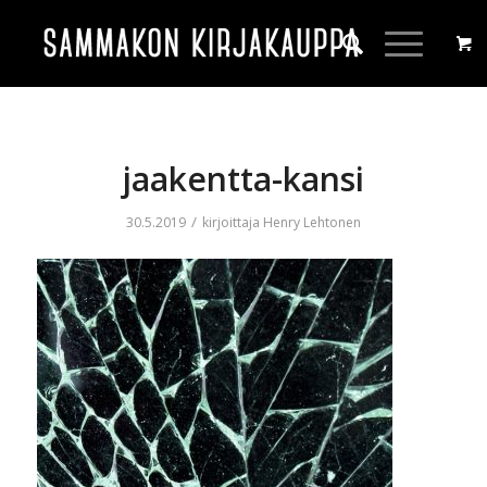
jaakentta-kansi
/
30.5.2019
kirjoittaja
Henry Lehtonen