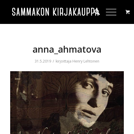
anna_ahmatova
/
31.5.2019
kirjoittaja
Henry Lehtonen