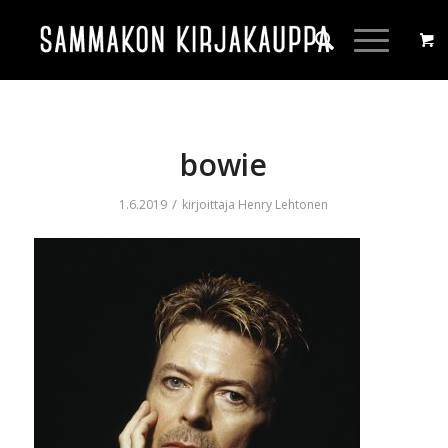
bowie
/
1.6.2019
kirjoittaja
Henry Lehtonen