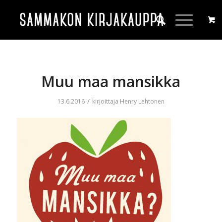
Muu maa mansikka
/
13.6.2016
kirjoittaja
Henry Lehtonen