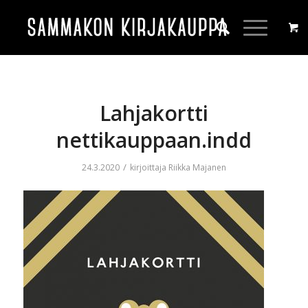
Lahjakortti
nettikauppaan.indd
/
24.3.2020
kirjoittaja
Riikka Majanen