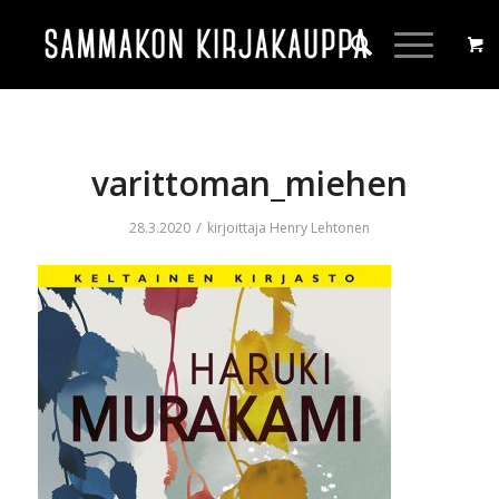
varittoman_miehen
/
28.3.2020
kirjoittaja
Henry Lehtonen