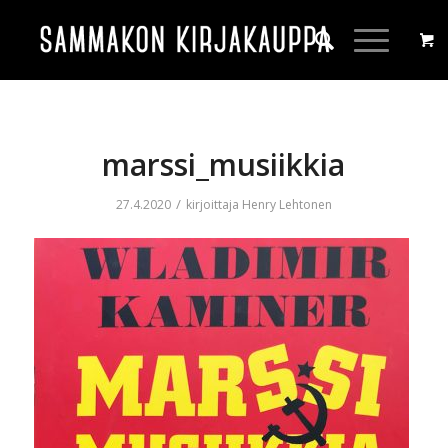
marssi_musiikkia
/
27.4.2020
kirjoittaja
Henry Lehtonen