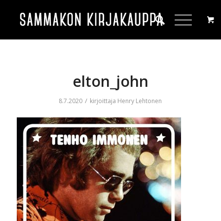
elton_john
/
8.7.2020
kirjoittaja
Henry Lehtonen