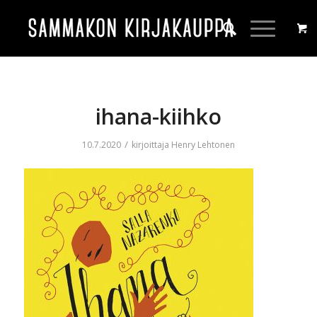
ihana-kiihko
/
10.7.2020
kirjoittaja
Henry Lehtonen