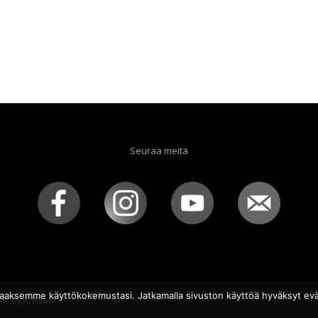
Seuraa meitä
aaksemme käyttökokemustasi. Jatkamalla sivuston käyttöä hyväksyt evä
ed by
iQWebbi