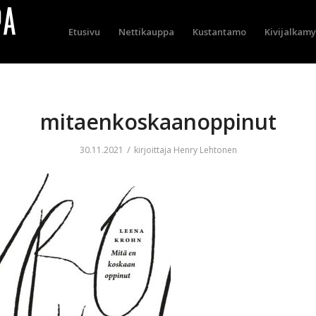
Etusivu
Nettikauppa
Kustantamo
Kivijalkam
mitaenkoskaanoppinut
/
30.11.2021
kirjoittaja
Henry Lehtonen