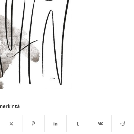
merkintä