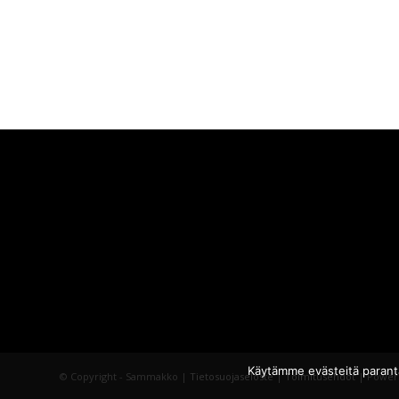
Käytämme evästeitä parant
© Copyright - Sammakko |
Tietosuojaseloste
|
Toimitusehdot
| Power