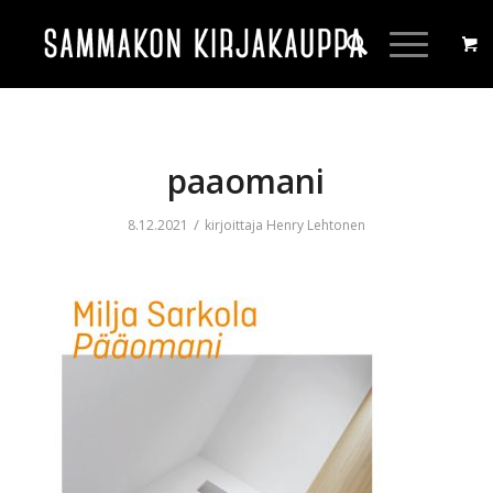
paaomani
/
8.12.2021
kirjoittaja
Henry Lehtonen