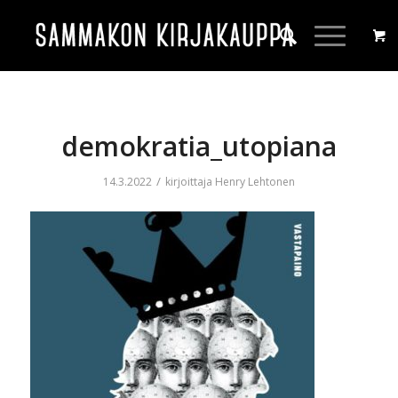
demokratia_utopiana
/
14.3.2022
kirjoittaja
Henry Lehtonen