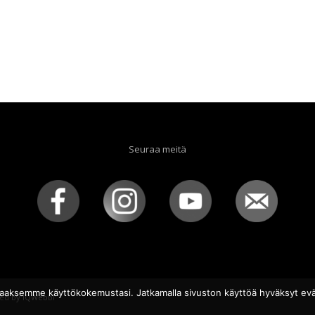
Seuraa meitä
aaksemme käyttökokemustasi. Jatkamalla sivuston käyttöä hyväksyt evä
ed by
iQWebbi