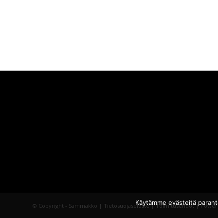
Käytämme evästeitä parant
© Copyright - Sammakko |
Tietosuojaseloste
|
Toimitusehdot
| Power