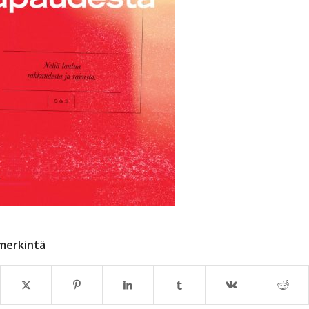
merkintä