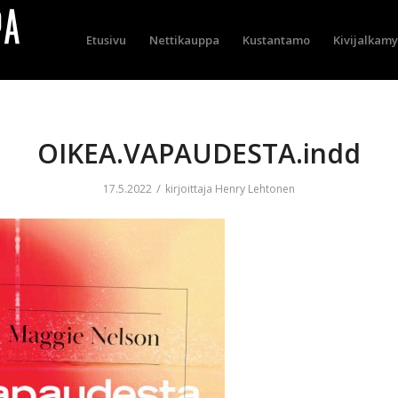
Etusivu
Nettikauppa
Kustantamo
Kivijalkam
OIKEA.VAPAUDESTA.indd
/
17.5.2022
kirjoittaja
Henry Lehtonen