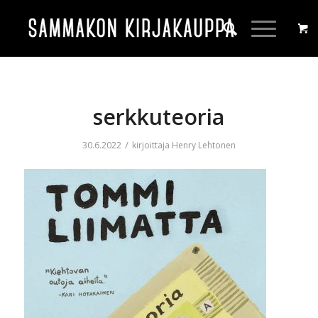
serkkuteoria
/
30.6.2022
kirjoittaja
Henry Lehtonen