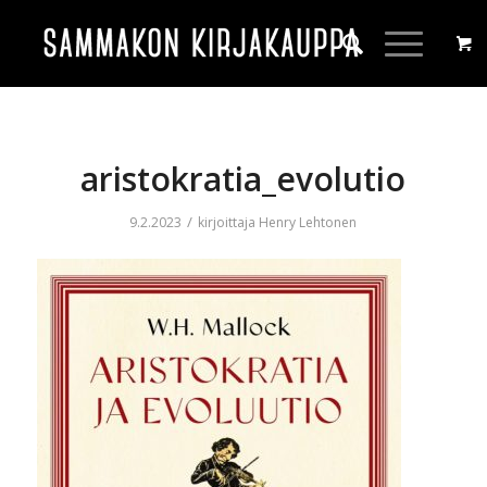
aristokratia_evolutio
/
9.2.2023
kirjoittaja
Henry Lehtonen