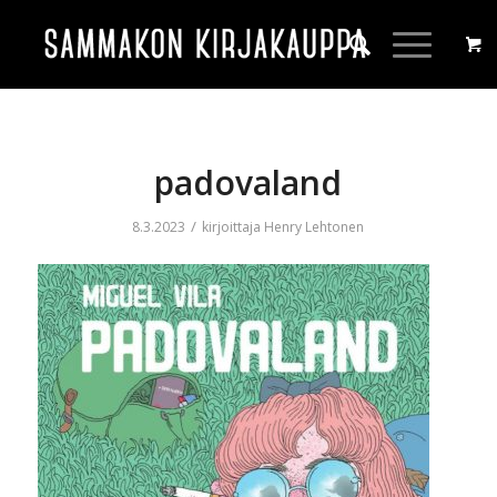
padovaland
/
8.3.2023
kirjoittaja
Henry Lehtonen