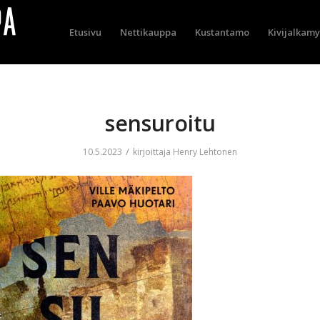
Etusivu
Nettikauppa
Kustantamo
Kivijalkam
sensuroitu
/
10.5.2023
kirjoittaja
Henry Lehtonen