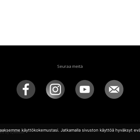
Seuraa meitä
aaksemme käyttökokemustasi. Jatkamalla sivuston käyttöä hyväksyt evä
ed by
iQWebbi