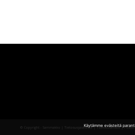
Käytämme evästeitä parant
© Copyright - Sammakko |
Tietosuojaseloste
|
Toimitusehdot
| Power