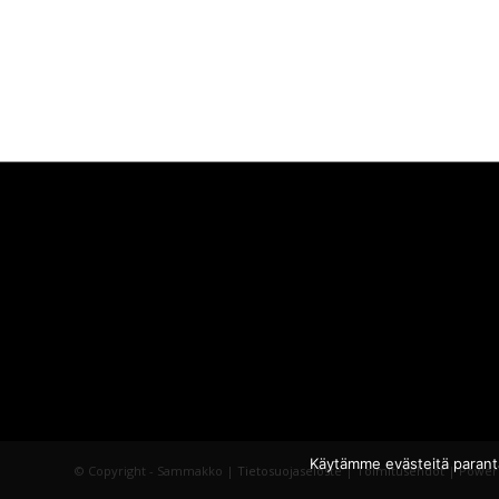
Käytämme evästeitä parant
© Copyright - Sammakko |
Tietosuojaseloste
|
Toimitusehdot
| Power