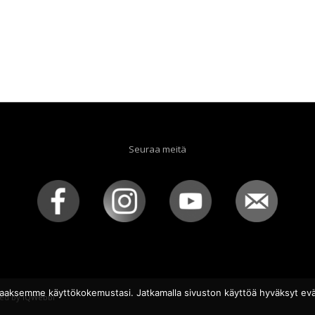
Seuraa meitä
aaksemme käyttökokemustasi. Jatkamalla sivuston käyttöä hyväksyt evä
ed by
iQWebbi