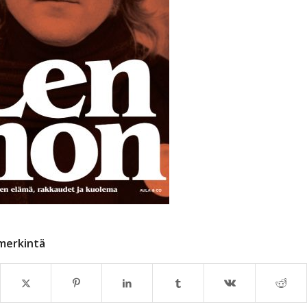
merkintä