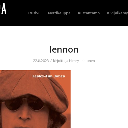
Etusivu
Nettikauppa
Kustantamo
Kivijalkam
lennon
/
22.8.2023
kirjoittaja
Henry Lehtonen