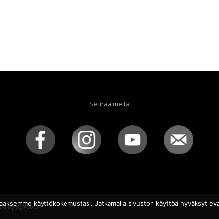
Seuraa meitä
aaksemme käyttökokemustasi. Jatkamalla sivuston käyttöä hyväksyt evä
ed by
iQWebbi