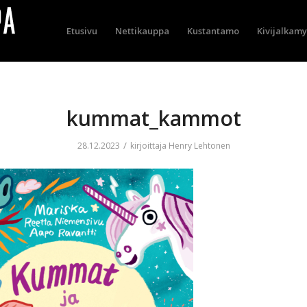
Etusivu
Nettikauppa
Kustantamo
Kivijalkam
kummat_kammot
/
28.12.2023
kirjoittaja
Henry Lehtonen