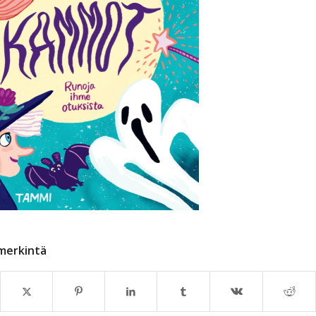
merkintä