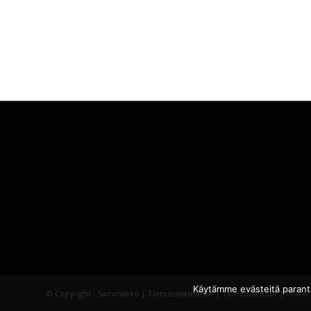
Käytämme evästeitä parant
© Copyright - Sammakko |
Tietosuojaseloste
|
Toimitusehdot
| Power