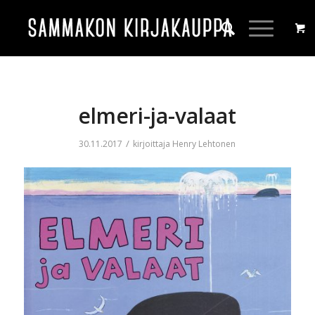
elmeri-ja-valaat
/
30.11.2017
kirjoittaja
Henry Lehtonen