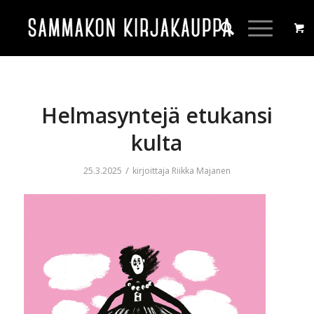
Helmasyntejä etukansi
kulta
/
25.3.2025
kirjoittaja
Riikka Majanen