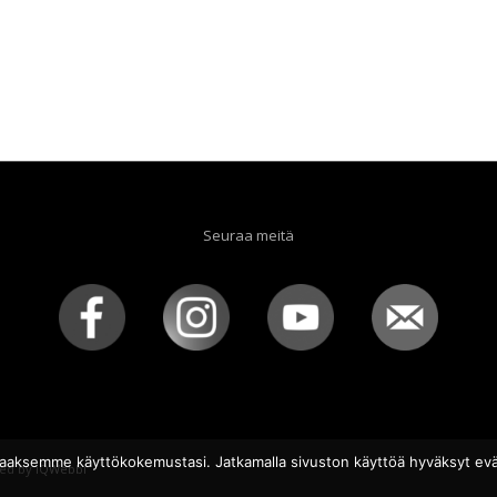
Seuraa meitä
aaksemme käyttökokemustasi. Jatkamalla sivuston käyttöä hyväksyt evä
ed by
iQWebbi