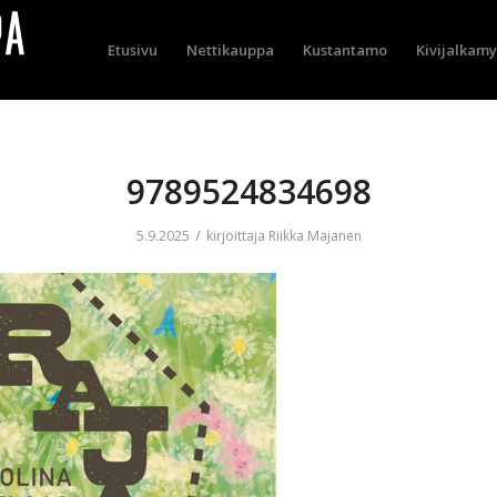
Etusivu
Nettikauppa
Kustantamo
Kivijalkam
9789524834698
/
5.9.2025
kirjoittaja
Riikka Majanen