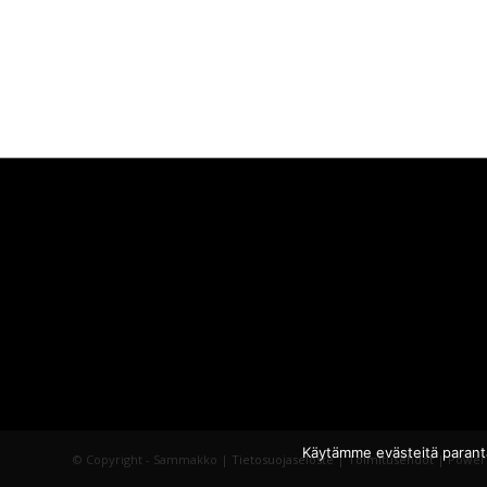
Käytämme evästeitä parant
© Copyright - Sammakko |
Tietosuojaseloste
|
Toimitusehdot
| Power