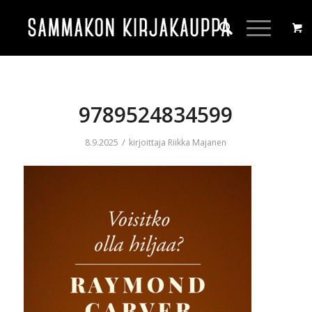
9789524834599
/
8.9.2025
kirjoittaja
Riikka Majanen