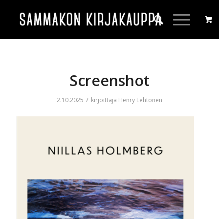
Screenshot
/
2.10.2025
kirjoittaja
Henry Lehtonen