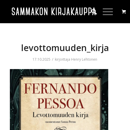
levottomuuden_kirja
/
17.10.2025
kirjoittaja
Henry Lehtonen