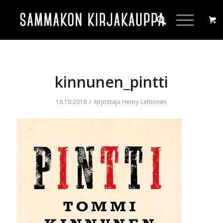
kinnunen_pintti
/
18.10.2018
kirjoittaja
Henry Lehtonen