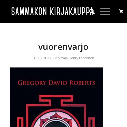
vuorenvarjo
/
31.1.2019
kirjoittaja
Henry Lehtonen