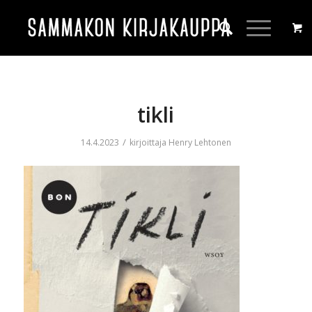
tikli
/
14.4.2023
kirjoittaja
Henry Lehtonen