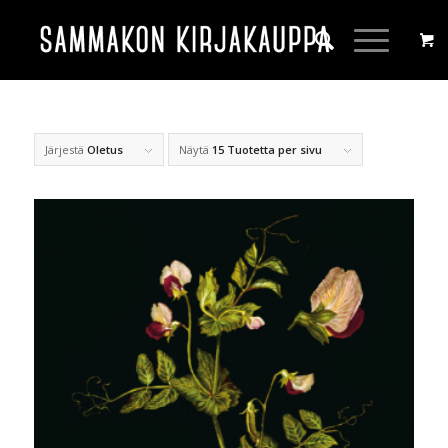
Järjestä
Oletus
Näytä
15 Tuotetta per sivu