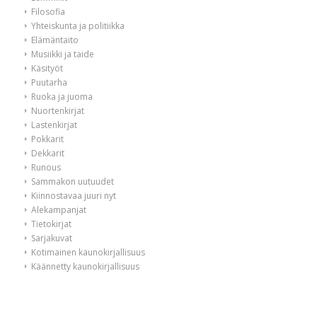
Filosofia
Yhteiskunta ja politiikka
Elämäntaito
Musiikki ja taide
Käsityöt
Puutarha
Ruoka ja juoma
Nuortenkirjat
Lastenkirjat
Pokkarit
Dekkarit
Runous
Sammakon uutuudet
Kiinnostavaa juuri nyt
Alekampanjat
Tietokirjat
Sarjakuvat
Kotimainen kaunokirjallisuus
Käännetty kaunokirjallisuus