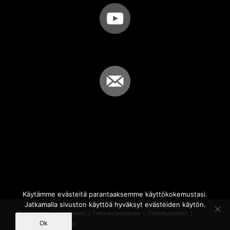
Käytämme evästeitä parantaaksemme käyttökokemustasi.
Jatkamalla sivuston käyttöä hyväksyt evästeiden käytön.
© Copyright - Sammakko |
Tietosuojaseloste
|
Toimitusehdot
|
Ok
Powered by
iQWebbi