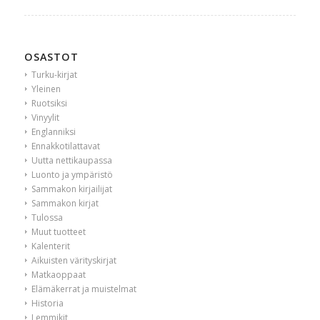
OSASTOT
Turku-kirjat
Yleinen
Ruotsiksi
Vinyylit
Englanniksi
Ennakkotilattavat
Uutta nettikaupassa
Luonto ja ympäristö
Sammakon kirjailijat
Sammakon kirjat
Tulossa
Muut tuotteet
Kalenterit
Aikuisten värityskirjat
Matkaoppaat
Elämäkerrat ja muistelmat
Historia
Lemmikit