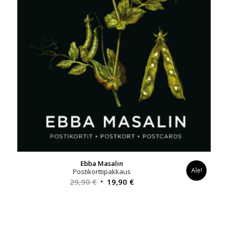
Ebba Masalin
Ale!
Postikorttipakkaus
Alkuperäinen
Nykyinen
29,90
€
19,90
€
hinta
hinta
oli:
on:
29,90 €.
19,90 €.