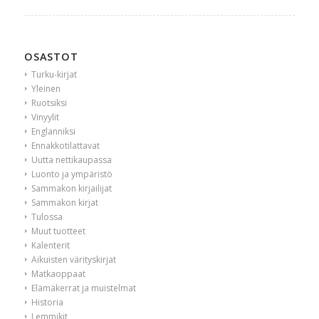
OSASTOT
Turku-kirjat
Yleinen
Ruotsiksi
Vinyylit
Englanniksi
Ennakkotilattavat
Uutta nettikaupassa
Luonto ja ympäristö
Sammakon kirjailijat
Sammakon kirjat
Tulossa
Muut tuotteet
Kalenterit
Aikuisten värityskirjat
Matkaoppaat
Elämäkerrat ja muistelmat
Historia
Lemmikit