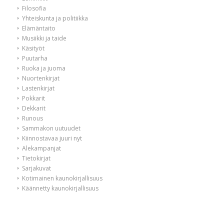
Filosofia
Yhteiskunta ja politiikka
Elämäntaito
Musiikki ja taide
Käsityöt
Puutarha
Ruoka ja juoma
Nuortenkirjat
Lastenkirjat
Pokkarit
Dekkarit
Runous
Sammakon uutuudet
Kiinnostavaa juuri nyt
Alekampanjat
Tietokirjat
Sarjakuvat
Kotimainen kaunokirjallisuus
Käännetty kaunokirjallisuus