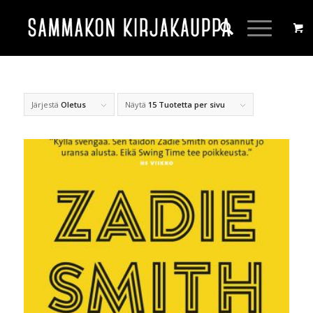
Järjestä
Oletus
Näytä
15 Tuotetta per sivu