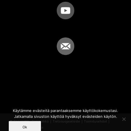
Käytämme evästeitä parantaaksemme käyttökokemustasi.
Jatkamalla sivuston käyttöä hyväksyt evästeiden käytön.
© Copyright - Sammakko |
Tietosuojaseloste
|
Toimitusehdot
|
Ok
Powered by
iQWebbi