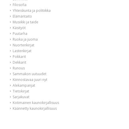
Filosofia
Yhteiskunta ja politiikka
Elämäntaito
Musiikki ja taide
Käsityöt
Puutarha
Ruoka ja juoma
Nuortenkirjat
Lastenkirjat
Pokkarit
Dekkarit
Runous
Sammakon uutuudet
Kiinnostavaa juuri nyt
Alekampanjat
Tietokirjat
Sarjakuvat
Kotimainen kaunokirjallisuus
Käännetty kaunokirjallisuus