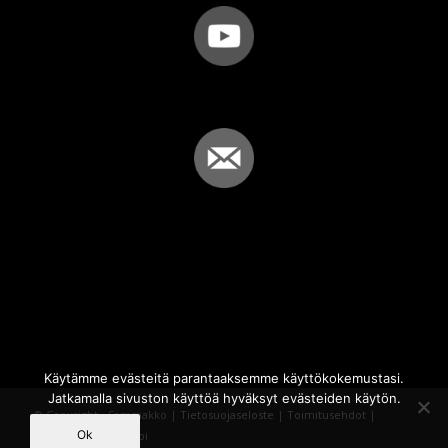
Käytämme evästeitä parantaaksemme käyttökokemustasi.
Jatkamalla sivuston käyttöä hyväksyt evästeiden käytön.
© Copyright - Sammakko |
Tietosuojaseloste
|
Toimitusehdot
|
Ok
Powered by
iQWebbi