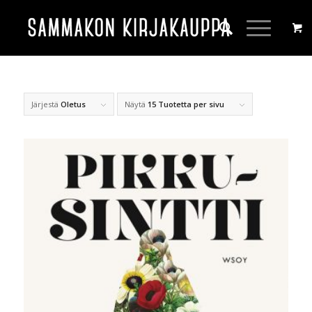
Järjestä
Oletus
Näytä
15 Tuotetta per sivu