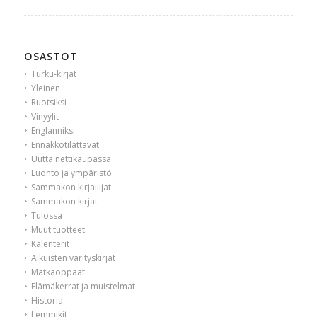
OSASTOT
Turku-kirjat
Yleinen
Ruotsiksi
Vinyylit
Englanniksi
Ennakkotilattavat
Uutta nettikaupassa
Luonto ja ympäristö
Sammakon kirjailijat
Sammakon kirjat
Tulossa
Muut tuotteet
Kalenterit
Aikuisten värityskirjat
Matkaoppaat
Elämäkerrat ja muistelmat
Historia
Lemmikit