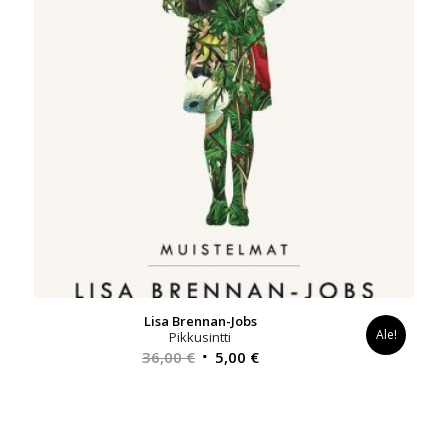
Lisa Brennan-Jobs
Ale!
Pikkusintti
Alkuperäinen
Nykyinen
36,00
€
5,00
€
hinta
hinta
oli:
on:
36,00 €.
5,00 €.