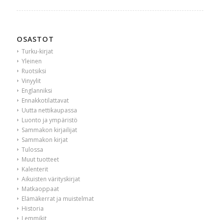
OSASTOT
Turku-kirjat
Yleinen
Ruotsiksi
Vinyylit
Englanniksi
Ennakkotilattavat
Uutta nettikaupassa
Luonto ja ympäristö
Sammakon kirjailijat
Sammakon kirjat
Tulossa
Muut tuotteet
Kalenterit
Aikuisten värityskirjat
Matkaoppaat
Elämäkerrat ja muistelmat
Historia
Lemmikit