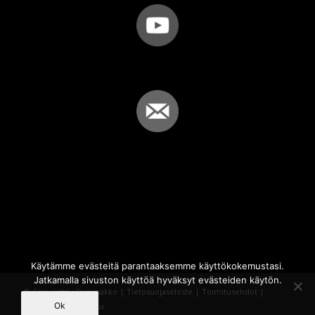
Käytämme evästeitä parantaaksemme käyttökokemustasi.
Jatkamalla sivuston käyttöä hyväksyt evästeiden käytön.
© Copyright - Sammakko |
Tietosuojaseloste
|
Toimitusehdot
|
Ok
Powered by
iQWebbi