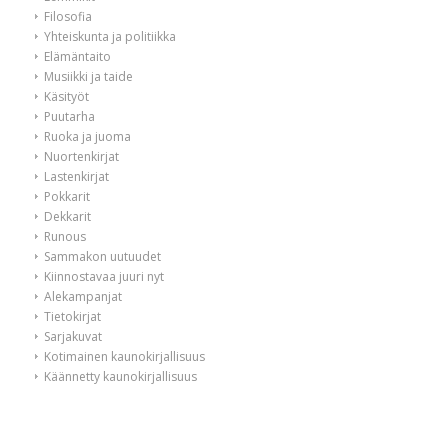
Filosofia
Yhteiskunta ja politiikka
Elämäntaito
Musiikki ja taide
Käsityöt
Puutarha
Ruoka ja juoma
Nuortenkirjat
Lastenkirjat
Pokkarit
Dekkarit
Runous
Sammakon uutuudet
Kiinnostavaa juuri nyt
Alekampanjat
Tietokirjat
Sarjakuvat
Kotimainen kaunokirjallisuus
Käännetty kaunokirjallisuus