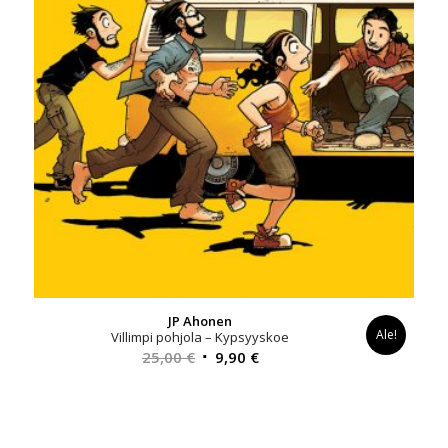
JP Ahonen
Ale!
Villimpi pohjola – Kypsyyskoe
Alkuperäinen
Nykyinen
25,00
€
9,90
€
hinta
hinta
oli:
on:
25,00 €.
9,90 €.