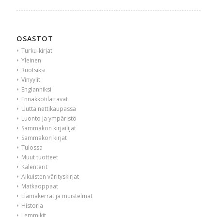
OSASTOT
Turku-kirjat
Yleinen
Ruotsiksi
Vinyylit
Englanniksi
Ennakkotilattavat
Uutta nettikaupassa
Luonto ja ympäristö
Sammakon kirjailijat
Sammakon kirjat
Tulossa
Muut tuotteet
Kalenterit
Aikuisten värityskirjat
Matkaoppaat
Elämäkerrat ja muistelmat
Historia
Lemmikit