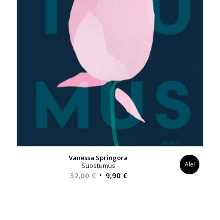
Vanessa Springora
Ale!
Suostumus
Alkuperäinen
Nykyinen
32,00
€
9,90
€
hinta
hinta
oli:
on:
32,00 €.
9,90 €.