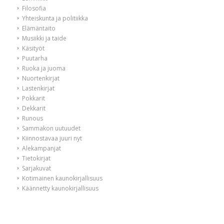
Filosofia
Yhteiskunta ja politiikka
Elämäntaito
Musiikki ja taide
Käsityöt
Puutarha
Ruoka ja juoma
Nuortenkirjat
Lastenkirjat
Pokkarit
Dekkarit
Runous
Sammakon uutuudet
Kiinnostavaa juuri nyt
Alekampanjat
Tietokirjat
Sarjakuvat
Kotimainen kaunokirjallisuus
Käännetty kaunokirjallisuus