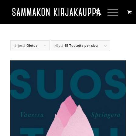
Järjestä
Oletus
Näytä
15 Tuotetta per sivu