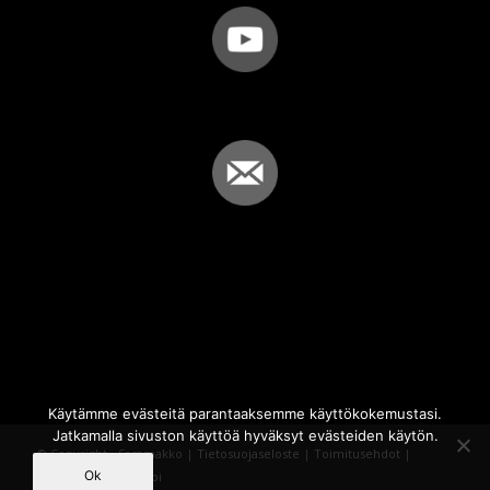
Käytämme evästeitä parantaaksemme käyttökokemustasi.
Jatkamalla sivuston käyttöä hyväksyt evästeiden käytön.
© Copyright - Sammakko |
Tietosuojaseloste
|
Toimitusehdot
|
Ok
Powered by
iQWebbi