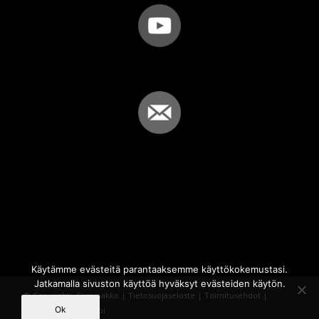
Käytämme evästeitä parantaaksemme käyttökokemustasi.
Jatkamalla sivuston käyttöä hyväksyt evästeiden käytön.
© Copyright - Sammakko |
Tietosuojaseloste
|
Toimitusehdot
|
Ok
Powered by
iQWebbi