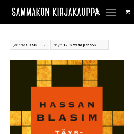
Järjestä
Oletus
Näytä
15 Tuotetta per sivu