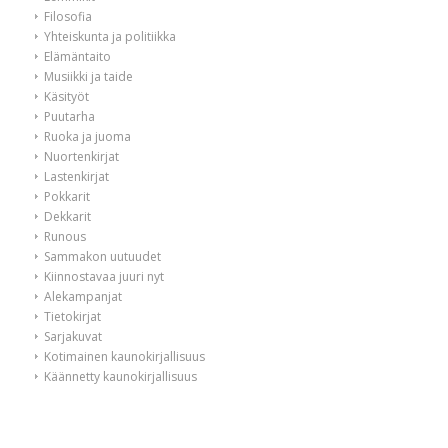
Filosofia
Yhteiskunta ja politiikka
Elämäntaito
Musiikki ja taide
Käsityöt
Puutarha
Ruoka ja juoma
Nuortenkirjat
Lastenkirjat
Pokkarit
Dekkarit
Runous
Sammakon uutuudet
Kiinnostavaa juuri nyt
Alekampanjat
Tietokirjat
Sarjakuvat
Kotimainen kaunokirjallisuus
Käännetty kaunokirjallisuus