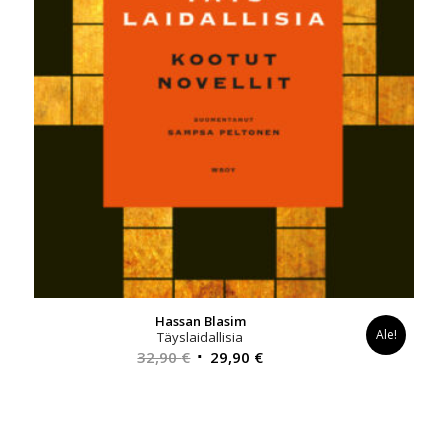
Hassan Blasim
Ale!
Täyslaidallisia
Alkuperäinen
Nykyinen
32,90
€
29,90
€
hinta
hinta
oli:
on:
32,90 €.
29,90 €.