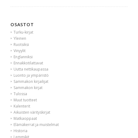
OSASTOT
Turku-kirjat
Yleinen
Ruotsiksi
Vinyylit
Englanniksi
Ennakkotilattavat
Uutta nettikaupassa
Luonto ja ympäristö
Sammakon kirjailijat
Sammakon kirjat
Tulossa
Muut tuotteet
Kalenterit
Aikuisten värityskirjat
Matkaoppaat
Elämäkerrat ja muistelmat
Historia
Lemmikit