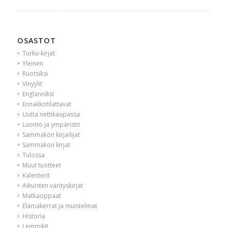
OSASTOT
Turku-kirjat
Yleinen
Ruotsiksi
Vinyylit
Englanniksi
Ennakkotilattavat
Uutta nettikaupassa
Luonto ja ympäristö
Sammakon kirjailijat
Sammakon kirjat
Tulossa
Muut tuotteet
Kalenterit
Aikuisten värityskirjat
Matkaoppaat
Elämäkerrat ja muistelmat
Historia
Lemmikit