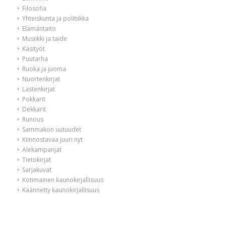
Filosofia
Yhteiskunta ja politiikka
Elämäntaito
Musiikki ja taide
Käsityöt
Puutarha
Ruoka ja juoma
Nuortenkirjat
Lastenkirjat
Pokkarit
Dekkarit
Runous
Sammakon uutuudet
Kiinnostavaa juuri nyt
Alekampanjat
Tietokirjat
Sarjakuvat
Kotimainen kaunokirjallisuus
Käännetty kaunokirjallisuus