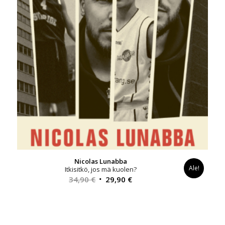
Nicolas Lunabba
Ale!
Itkisitkö, jos mä kuolen?
Alkuperäinen
Nykyinen
34,90
€
29,90
€
hinta
hinta
oli:
on:
34,90 €.
29,90 €.