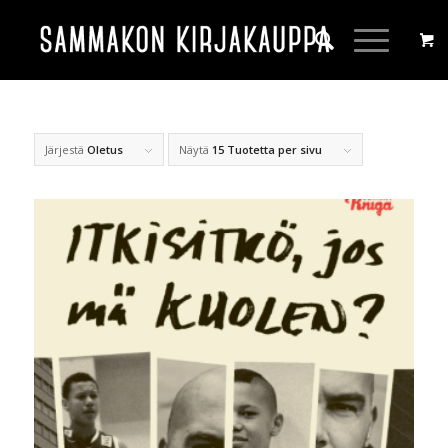
Järjestä
Oletus
Näytä
15 Tuotetta per sivu