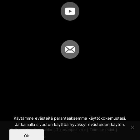
Käytämme evästeitä parantaaksemme käyttökokemustasi.
Jatkamalla sivuston käyttöä hyväksyt evästeiden käytön.
© Copyright - Sammakko |
Tietosuojaseloste
|
Toimitusehdot
|
Ok
Powered by
iQWebbi