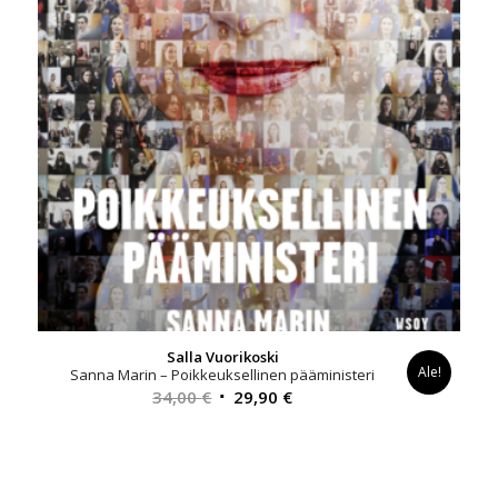
Salla Vuorikoski
Ale!
Sanna Marin – Poikkeuksellinen pääministeri
Alkuperäinen
Nykyinen
34,00
€
29,90
€
hinta
hinta
oli:
on:
34,00 €.
29,90 €.