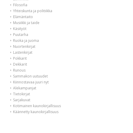
Filosofia
Yhteiskunta ja politiikka
Elämäntaito
Musiikki ja taide
Käsityöt
Puutarha
Ruoka ja juoma
Nuortenkirjat
Lastenkirjat
Pokkarit
Dekkarit
Runous
Sammakon uutuudet
Kiinnostavaa juuri nyt
Alekampanjat
Tietokirjat
Sarjakuvat
Kotimainen kaunokirjallisuus
Käännetty kaunokirjallisuus