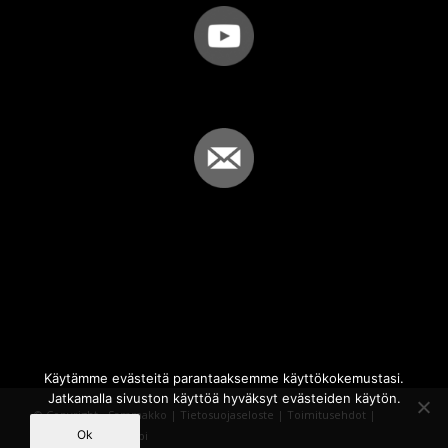
Käytämme evästeitä parantaaksemme käyttökokemustasi.
Jatkamalla sivuston käyttöä hyväksyt evästeiden käytön.
© Copyright - Sammakko |
Tietosuojaseloste
|
Toimitusehdot
|
Ok
Powered by
iQWebbi