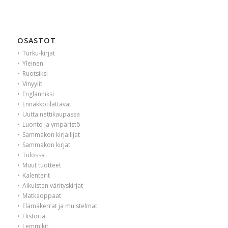
OSASTOT
Turku-kirjat
Yleinen
Ruotsiksi
Vinyylit
Englanniksi
Ennakkotilattavat
Uutta nettikaupassa
Luonto ja ympäristö
Sammakon kirjailijat
Sammakon kirjat
Tulossa
Muut tuotteet
Kalenterit
Aikuisten värityskirjat
Matkaoppaat
Elämäkerrat ja muistelmat
Historia
Lemmikit