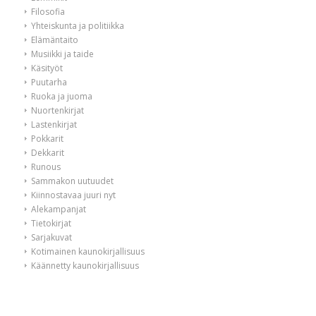
Filosofia
Yhteiskunta ja politiikka
Elämäntaito
Musiikki ja taide
Käsityöt
Puutarha
Ruoka ja juoma
Nuortenkirjat
Lastenkirjat
Pokkarit
Dekkarit
Runous
Sammakon uutuudet
Kiinnostavaa juuri nyt
Alekampanjat
Tietokirjat
Sarjakuvat
Kotimainen kaunokirjallisuus
Käännetty kaunokirjallisuus