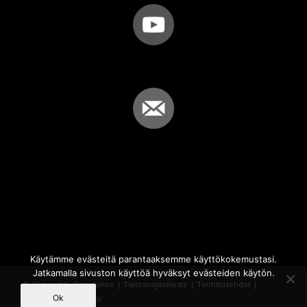
Käytämme evästeitä parantaaksemme käyttökokemustasi.
Jatkamalla sivuston käyttöä hyväksyt evästeiden käytön.
© Copyright - Sammakko |
Tietosuojaseloste
|
Toimitusehdot
|
Ok
Powered by
iQWebbi