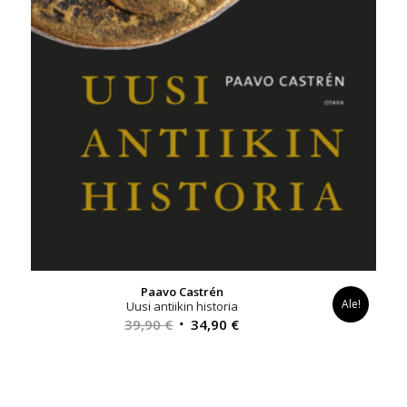
Paavo Castrén
Ale!
Uusi antiikin historia
Alkuperäinen
Nykyinen
39,90
€
34,90
€
hinta
hinta
oli:
on:
39,90 €.
34,90 €.