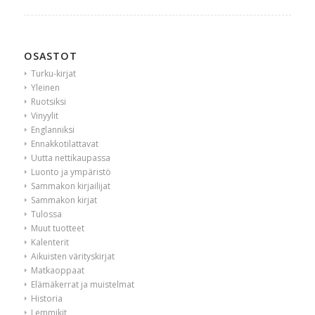
OSASTOT
Turku-kirjat
Yleinen
Ruotsiksi
Vinyylit
Englanniksi
Ennakkotilattavat
Uutta nettikaupassa
Luonto ja ympäristö
Sammakon kirjailijat
Sammakon kirjat
Tulossa
Muut tuotteet
Kalenterit
Aikuisten värityskirjat
Matkaoppaat
Elämäkerrat ja muistelmat
Historia
Lemmikit