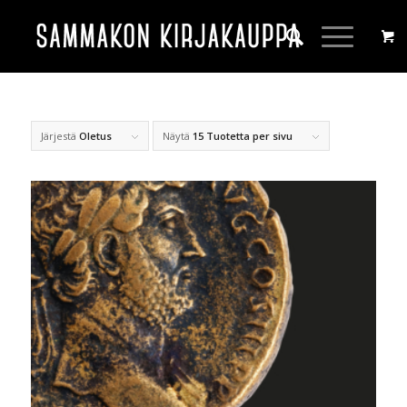
Järjestä
Oletus
Näytä
15 Tuotetta per sivu