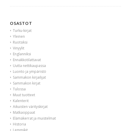
OSASTOT
Turku-kirjat
Yleinen
Ruotsiksi
Vinyylit
Englanniksi
Ennakkotilattavat
Uutta nettikaupassa
Luonto ja ympäristö
Sammakon kirjailijat
Sammakon kirjat
Tulossa
Muut tuotteet
Kalenterit
Aikuisten värityskirjat
Matkaoppaat
Elämäkerrat ja muistelmat
Historia
Lemmikit