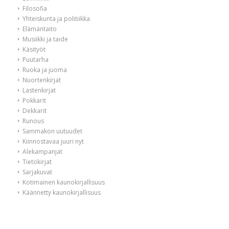
Filosofia
Yhteiskunta ja politiikka
Elämäntaito
Musiikki ja taide
Käsityöt
Puutarha
Ruoka ja juoma
Nuortenkirjat
Lastenkirjat
Pokkarit
Dekkarit
Runous
Sammakon uutuudet
Kiinnostavaa juuri nyt
Alekampanjat
Tietokirjat
Sarjakuvat
Kotimainen kaunokirjallisuus
Käännetty kaunokirjallisuus