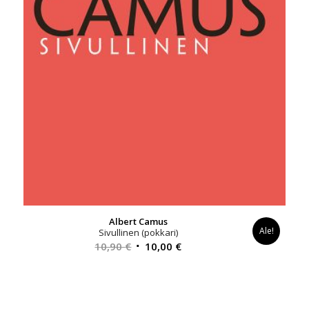
Albert Camus
Ale!
Sivullinen (pokkari)
Alkuperäinen
Nykyinen
10,90
€
10,00
€
hinta
hinta
oli:
on:
10,90 €.
10,00 €.