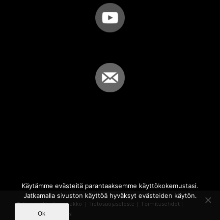
Käytämme evästeitä parantaaksemme käyttökokemustasi.
Jatkamalla sivuston käyttöä hyväksyt evästeiden käytön.
© Copyright - Sammakko |
Tietosuojaseloste
|
Toimitusehdot
|
Ok
Powered by
iQWebbi