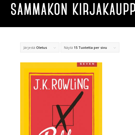
Järjestä
Oletus
Näytä
15 Tuotetta per sivu