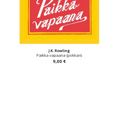
J.K. Rowling
Paikka vapaana (pokkari)
9,00
€