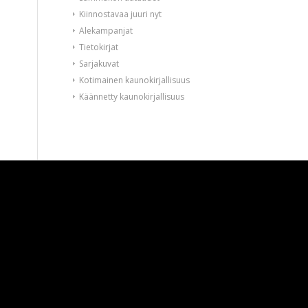
Kiinnostavaa juuri nyt
Alekampanjat
Tietokirjat
Sarjakuvat
Kotimainen kaunokirjallisuus
Käännetty kaunokirjallisuus