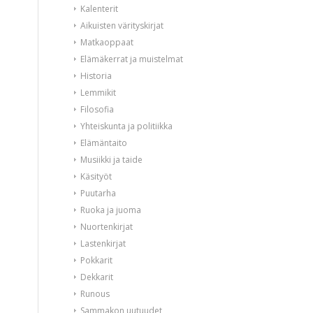
Kalenterit
Aikuisten värityskirjat
Matkaoppaat
Elämäkerrat ja muistelmat
Historia
Lemmikit
Filosofia
Yhteiskunta ja politiikka
Elämäntaito
Musiikki ja taide
Käsityöt
Puutarha
Ruoka ja juoma
Nuortenkirjat
Lastenkirjat
Pokkarit
Dekkarit
Runous
Sammakon uutuudet