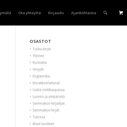
yymälä
Ota yhteyttä
Kirjaudu
Ajankohtaista
OSASTOT
Turku-kirjat
Yleinen
Ruotsiksi
Vinyylit
Englanniksi
Ennakkotilattavat
Uutta nettikaupassa
Luonto ja ympäristö
Sammakon kirjailijat
Sammakon kirjat
Tulossa
Muut tuotteet