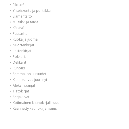
Filosofia
Yhteiskunta ja politiikka
Elämäntaito
Musiikki ja taide
Käsityöt
Puutarha
Ruoka ja juoma
Nuortenkirjat
Lastenkirjat
Pokkarit
Dekkarit
Runous
Sammakon uutuudet
Kiinnostavaa juuri nyt
Alekampanjat
Tietokirjat
Sarjakuvat
Kotimainen kaunokirjallisuus
Käännetty kaunokirjallisuus