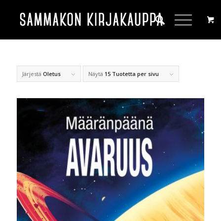
Järjestä
Oletus
Näytä
15 Tuotetta per sivu