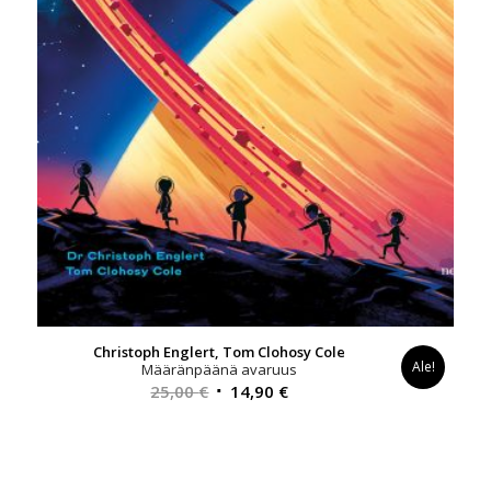
Christoph Englert, Tom Clohosy Cole
Ale!
Määränpäänä avaruus
Alkuperäinen
Nykyinen
25,00
€
14,90
€
hinta
hinta
oli:
on:
25,00 €.
14,90 €.