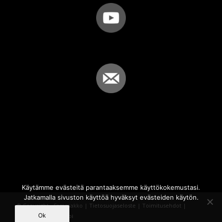
Käytämme evästeitä parantaaksemme käyttökokemustasi.
Jatkamalla sivuston käyttöä hyväksyt evästeiden käytön.
© Copyright - Sammakko |
Tietosuojaseloste
|
Toimitusehdot
|
Ok
Powered by
iQWebbi