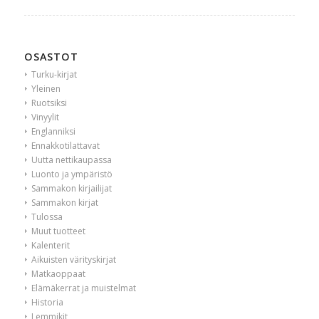
OSASTOT
Turku-kirjat
Yleinen
Ruotsiksi
Vinyylit
Englanniksi
Ennakkotilattavat
Uutta nettikaupassa
Luonto ja ympäristö
Sammakon kirjailijat
Sammakon kirjat
Tulossa
Muut tuotteet
Kalenterit
Aikuisten värityskirjat
Matkaoppaat
Elämäkerrat ja muistelmat
Historia
Lemmikit