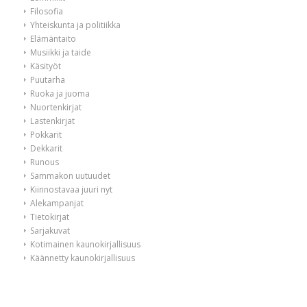
Filosofia
Yhteiskunta ja politiikka
Elämäntaito
Musiikki ja taide
Käsityöt
Puutarha
Ruoka ja juoma
Nuortenkirjat
Lastenkirjat
Pokkarit
Dekkarit
Runous
Sammakon uutuudet
Kiinnostavaa juuri nyt
Alekampanjat
Tietokirjat
Sarjakuvat
Kotimainen kaunokirjallisuus
Käännetty kaunokirjallisuus