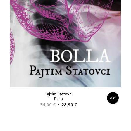
Pajtim Statovci
Ale!
Bolla
Alkuperäinen
Nykyinen
34,00
€
28,90
€
hinta
hinta
oli:
on:
34,00 €.
28,90 €.