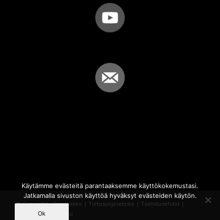
Käytämme evästeitä parantaaksemme käyttökokemustasi.
Jatkamalla sivuston käyttöä hyväksyt evästeiden käytön.
© Copyright - Sammakko |
Tietosuojaseloste
|
Toimitusehdot
|
Ok
Powered by
iQWebbi