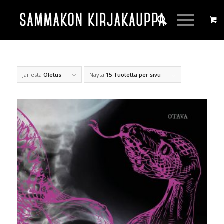
Järjestä
Oletus
Näytä
15 Tuotetta per sivu