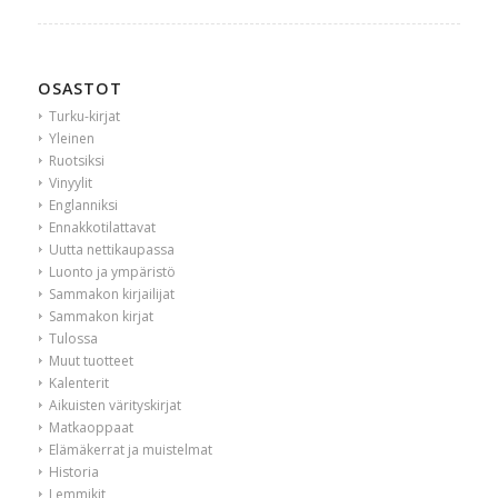
OSASTOT
Turku-kirjat
Yleinen
Ruotsiksi
Vinyylit
Englanniksi
Ennakkotilattavat
Uutta nettikaupassa
Luonto ja ympäristö
Sammakon kirjailijat
Sammakon kirjat
Tulossa
Muut tuotteet
Kalenterit
Aikuisten värityskirjat
Matkaoppaat
Elämäkerrat ja muistelmat
Historia
Lemmikit