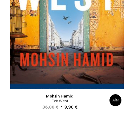
Mohsin Hamid
Ale!
Exit West
Alkuperäinen
Nykyinen
36,00
€
9,90
€
hinta
hinta
oli:
on:
36,00 €.
9,90 €.