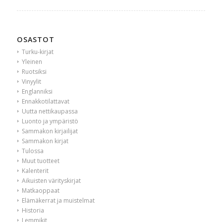
OSASTOT
Turku-kirjat
Yleinen
Ruotsiksi
Vinyylit
Englanniksi
Ennakkotilattavat
Uutta nettikaupassa
Luonto ja ympäristö
Sammakon kirjailijat
Sammakon kirjat
Tulossa
Muut tuotteet
Kalenterit
Aikuisten värityskirjat
Matkaoppaat
Elämäkerrat ja muistelmat
Historia
Lemmikit