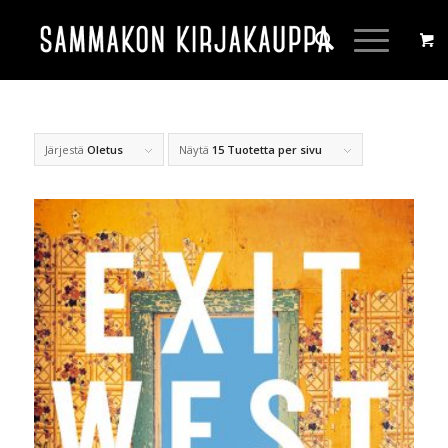
Järjestä
Oletus
Näytä
15 Tuotetta per sivu