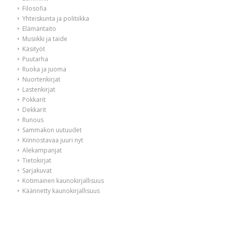
Filosofia
Yhteiskunta ja politiikka
Elämäntaito
Musiikki ja taide
Käsityöt
Puutarha
Ruoka ja juoma
Nuortenkirjat
Lastenkirjat
Pokkarit
Dekkarit
Runous
Sammakon uutuudet
Kiinnostavaa juuri nyt
Alekampanjat
Tietokirjat
Sarjakuvat
Kotimainen kaunokirjallisuus
Käännetty kaunokirjallisuus