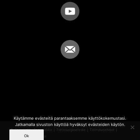
Käytämme evästeitä parantaaksemme käyttökokemustasi.
Jatkamalla sivuston käyttöä hyväksyt evästeiden käytön.
© Copyright - Sammakko |
Tietosuojaseloste
|
Toimitusehdot
|
Ok
Powered by
iQWebbi