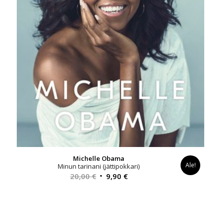
Michelle Obama
Ale!
Minun tarinani (jättipokkari)
Alkuperäinen
Nykyinen
20,00
€
9,90
€
hinta
hinta
oli:
on:
20,00 €.
9,90 €.