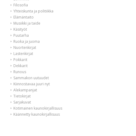
Filosofia
Yhteiskunta ja politiikka
Elämäntaito
Musiikki ja taide
Käsityöt
Puutarha
Ruoka ja juoma
Nuortenkirjat
Lastenkirjat
Pokkarit
Dekkarit
Runous
Sammakon uutuudet
Kiinnostavaa juuri nyt
Alekampanjat
Tietokirjat
Sarjakuvat
Kotimainen kaunokirjallisuus
Käännetty kaunokirjallisuus