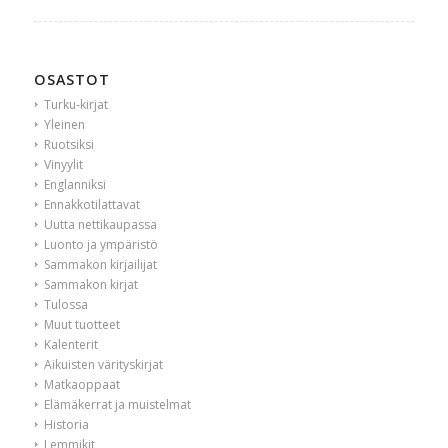
OSASTOT
Turku-kirjat
Yleinen
Ruotsiksi
Vinyylit
Englanniksi
Ennakkotilattavat
Uutta nettikaupassa
Luonto ja ympäristö
Sammakon kirjailijat
Sammakon kirjat
Tulossa
Muut tuotteet
Kalenterit
Aikuisten värityskirjat
Matkaoppaat
Elämäkerrat ja muistelmat
Historia
Lemmikit