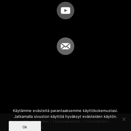
Käytämme evästeitä parantaaksemme käyttökokemustasi.
Jatkamalla sivuston käyttöä hyväksyt evästeiden käytön.
© Copyright - Sammakko |
Tietosuojaseloste
|
Toimitusehdot
|
Ok
Powered by
iQWebbi