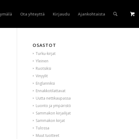
yymälä
Ota yhteyttä
Kirjaudu
Ajankohtaista
OSASTOT
Turku-kirjat
Yleinen
Ruotsiksi
Vinyylit
Englanniksi
Ennakkotilattavat
Uutta nettikaupassa
Luonto ja ympäristö
Sammakon kirjailijat
Sammakon kirjat
Tulossa
Muut tuotteet