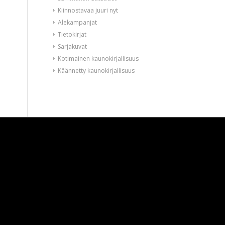
Kiinnostavaa juuri nyt
Alekampanjat
Tietokirjat
Sarjakuvat
Kotimainen kaunokirjallisuus
Käännetty kaunokirjallisuus