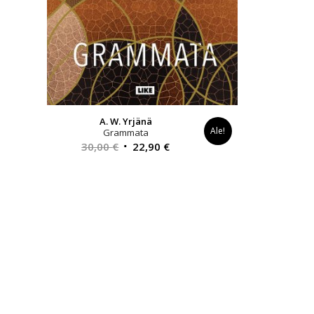
A. W. Yrjänä
Ale!
Grammata
Alkuperäinen
Nykyinen
30,00
€
22,90
€
hinta
hinta
oli:
on:
30,00 €.
22,90 €.