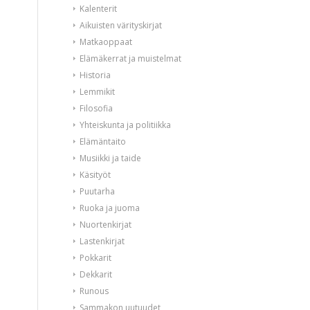
Kalenterit
Aikuisten värityskirjat
Matkaoppaat
Elämäkerrat ja muistelmat
Historia
Lemmikit
Filosofia
Yhteiskunta ja politiikka
Elämäntaito
Musiikki ja taide
Käsityöt
Puutarha
Ruoka ja juoma
Nuortenkirjat
Lastenkirjat
Pokkarit
Dekkarit
Runous
Sammakon uutuudet