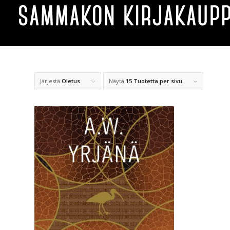
Järjestä
Oletus
Näytä
15 Tuotetta per sivu