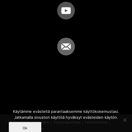
Käytämme evästeitä parantaaksemme käyttökokemustasi.
Jatkamalla sivuston käyttöä hyväksyt evästeiden käytön.
© Copyright - Sammakko |
Tietosuojaseloste
|
Toimitusehdot
|
Ok
Powered by
iQWebbi