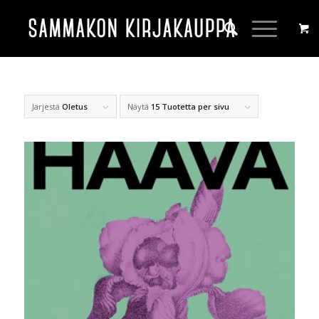
Järjestä
Oletus
Näytä
15 Tuotetta per sivu