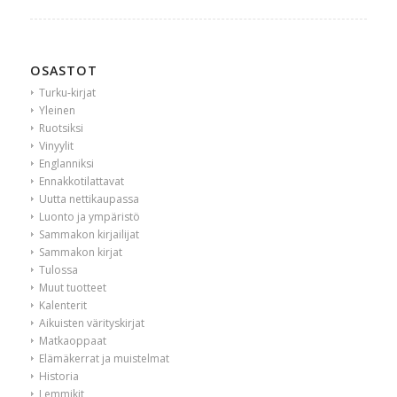
OSASTOT
Turku-kirjat
Yleinen
Ruotsiksi
Vinyylit
Englanniksi
Ennakkotilattavat
Uutta nettikaupassa
Luonto ja ympäristö
Sammakon kirjailijat
Sammakon kirjat
Tulossa
Muut tuotteet
Kalenterit
Aikuisten värityskirjat
Matkaoppaat
Elämäkerrat ja muistelmat
Historia
Lemmikit