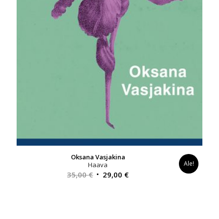
Oksana Vasjakina
Ale!
Haava
Alkuperäinen
Nykyinen
35,00
€
29,00
€
hinta
hinta
oli:
on:
35,00 €.
29,00 €.