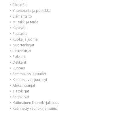
Filosofia
Yhteiskunta ja politiikka
Elämäntaito
Musiikki ja taide
Käsityöt
Puutarha
Ruoka ja juoma
Nuortenkirjat
Lastenkirjat
Pokkarit
Dekkarit
Runous
Sammakon uutuudet
Kiinnostavaa juuri nyt
Alekampanjat
Tietokirjat
Sarjakuvat
Kotimainen kaunokirjallisuus
Käännetty kaunokirjallisuus